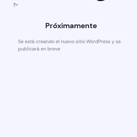
?>
Próximamente
Se está creando el nuevo sitio WordPress y se
publicará en breve